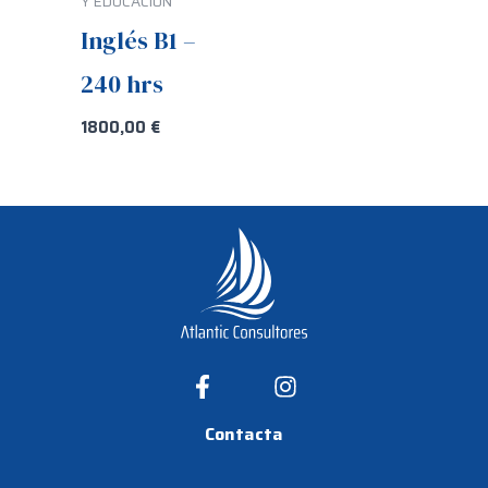
Y EDUCACIÓN
Inglés B1 –
240 hrs
1800,00
€
Contacta