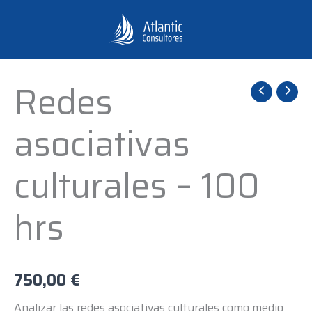
Ir
al
contenido
Redes
Redes
asociativas
asociativas
culturales
-
culturales – 100
100
hrs
hrs
cantidad
750,00
€
Analizar las redes asociativas culturales como medio