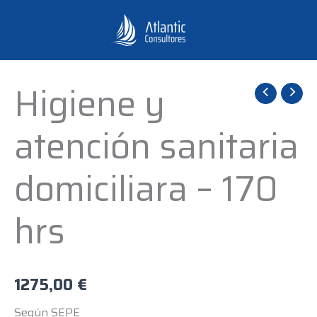
Ir
al
contenido
Higiene y
Higiene
y
atención sanitaria
atención
sanitaria
domiciliara – 170
domiciliara
-
hrs
170
hrs
cantidad
1275,00
€
Según SEPE