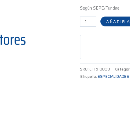
hrs
Según SEPE/Fundae
cantidad
AÑADIR A
SKU:
CTRH0008
Categor
Etiqueta:
ESPECIALIDADES