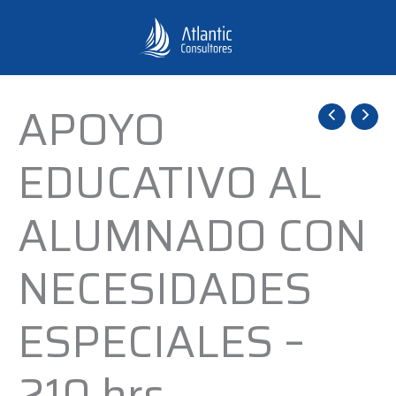
Ir
al
contenido
APOYO
APOYO
EDUCATIVO
EDUCATIVO AL
AL
ALUMNADO
ALUMNADO CON
CON
NECESIDADES
NECESIDADES
ESPECIALES
-
ESPECIALES –
210
hrs
210 hrs
cantidad