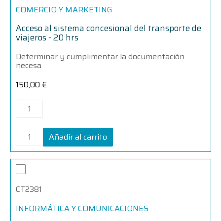
transporte
transporte
COMERCIO Y MARKETING
de
de
viajeros
viajeros
Acceso al sistema concesional del transporte de
-
-
viajeros - 20 hrs
20
20
hrs
hrs
Determinar y cumplimentar la documentación
cantidad
cantidad
necesa
150,00
€
Añadir al carrito
Accesos
Accesos
a
a
la
la
CT2381
información
información
en
en
sistemas
sistemas
INFORMÁTICA Y COMUNICACIONES
ERP-
ERP-