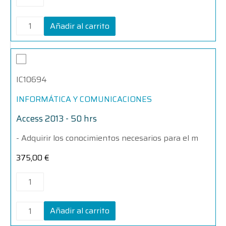
Añadir al carrito
Access
Access
2013
2013
-
-
IC10694
50
50
hrs
hrs
cantidad
cantidad
INFORMÁTICA Y COMUNICACIONES
Access 2013 - 50 hrs
- Adquirir los conocimientos necesarios para el m
375,00
€
Añadir al carrito