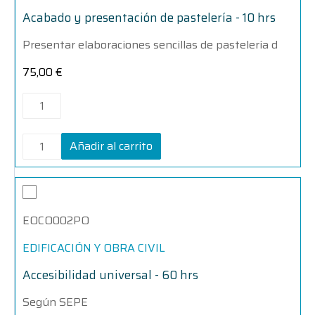
10
10
hrs
hrs
Acabado y presentación de pastelería - 10 hrs
cantidad
cantidad
Presentar elaboraciones sencillas de pastelería d
75,00
€
Añadir al carrito
Accesibilidad
Accesibilidad
universal
universal
-
-
EOCO002PO
60
60
hrs
hrs
cantidad
cantidad
EDIFICACIÓN Y OBRA CIVIL
Accesibilidad universal - 60 hrs
Según SEPE