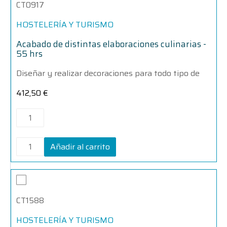
CT0917
elaboraciones
elaboraciones
culinarias
culinarias
-
-
HOSTELERÍA Y TURISMO
55
55
hrs
hrs
Acabado de distintas elaboraciones culinarias -
cantidad
cantidad
55 hrs
Diseñar y realizar decoraciones para todo tipo de
412,50
€
Añadir al carrito
Acabado
Acabado
y
y
presentación
presentación
CT1588
de
de
pastelería
pastelería
-
-
HOSTELERÍA Y TURISMO