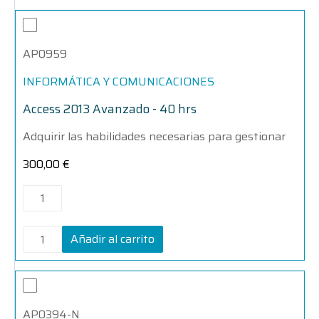
Access
Access
2013
2013
Avanzado
Avanzado
AP0959
-
-
40
40
hrs
hrs
INFORMÁTICA Y COMUNICACIONES
cantidad
cantidad
Access 2013 Avanzado - 40 hrs
Adquirir las habilidades necesarias para gestionar
300,00
€
Añadir al carrito
Access
Access
2016
2016
-
-
AP0394-N
100
100