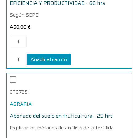
-
-
EFICIENCIA Y PRODUCTIVIDAD - 60 hrs
60
60
hrs
hrs
Según SEPE
cantidad
cantidad
450,00
€
Añadir al carrito
Abonado
Abonado
del
del
suelo
suelo
CT0735
en
en
fruticultura
fruticultura
-
-
AGRARIA
25
25
hrs
hrs
Abonado del suelo en fruticultura - 25 hrs
cantidad
cantidad
Explicar los métodos de análisis de la fertilida