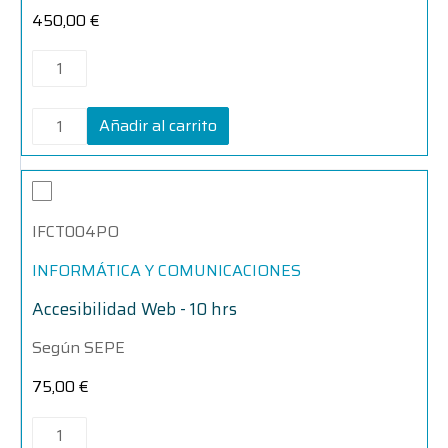
450,00
€
Añadir al carrito
Accesibilidad
Accesibilidad
Web
Web
-
-
IFCT004PO
10
10
hrs
hrs
cantidad
cantidad
INFORMÁTICA Y COMUNICACIONES
Accesibilidad Web - 10 hrs
Según SEPE
75,00
€