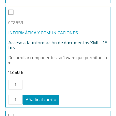
Acceso
Acceso
a
a
la
la
CT2653
información
información
de
de
documentos
documentos
INFORMÁTICA Y COMUNICACIONES
XML
XML
-
-
Acceso a la información de documentos XML - 15
15
15
hrs
hrs
hrs
cantidad
cantidad
Desarrollar componentes software que permitan la
e
112,50
€
Añadir al carrito
Acceso
Acceso