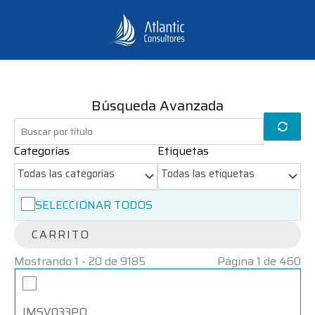
Ir
al
contenido
Búsqueda Avanzada
Categorías
Etiquetas
Todas las categorías
Todas las etiquetas
SELECCIONAR TODOS
CARRITO
Mostrando 1 - 20 de 9185
Página 1 de 460
3DS
3DS
MAX
MAX
2013
2013
IMSV033PO
-
-