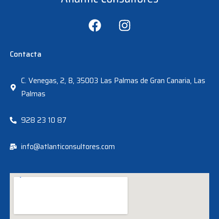
F
I
a
n
c
s
e
t
Contacta
b
a
o
g
C. Venegas, 2, B, 35003 Las Palmas de Gran Canaria, Las
o
r
Palmas
k
a
m
928 23 10 87
info@atlanticonsultores.com