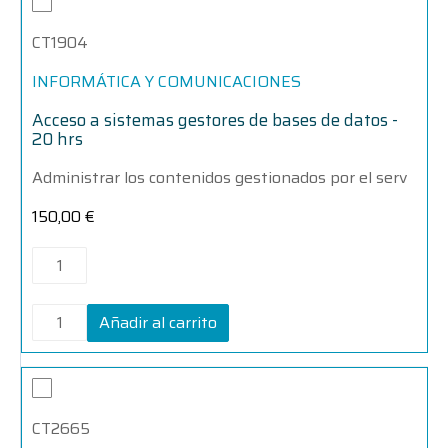
a
a
sistemas
sistemas
CT1904
gestores
gestores
de
de
bases
bases
INFORMÁTICA Y COMUNICACIONES
de
de
datos
datos
Acceso a sistemas gestores de bases de datos -
-
-
20 hrs
20
20
hrs
hrs
Administrar los contenidos gestionados por el serv
cantidad
cantidad
150,00
€
Añadir al carrito
Acceso
Acceso
al
al
sistema
sistema
CT2665
concesional
concesional
del
del