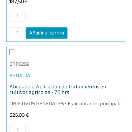
187,50
€
Añadir al carrito
Abonado
Abonado
y
y
Aplicación
Aplicación
DTF0202
de
de
tratamientos
tratamientos
en
en
AGRARIA
cultivos
cultivos
agrícolas
agrícolas
Abonado y Aplicación de tratamientos en
-
-
cultivos agrícolas - 70 hrs
70
70
hrs
hrs
OBJETIVOS GENERALES:• Especificar los principale
cantidad
cantidad
525,00
€