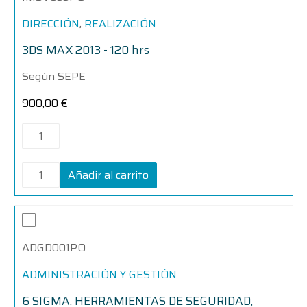
120
120
hrs
hrs
,
DIRECCIÓN
REALIZACIÓN
cantidad
cantidad
3DS MAX 2013 - 120 hrs
Según SEPE
900,00
€
Añadir al carrito
6
6
SIGMA.
SIGMA.
HERRAMIENTAS
HERRAMIENTAS
ADGD001PO
DE
DE
SEGURIDAD,
SEGURIDAD,
EFICIENCIA
EFICIENCIA
ADMINISTRACIÓN Y GESTIÓN
Y
Y
PRODUCTIVIDAD
PRODUCTIVIDAD
6 SIGMA. HERRAMIENTAS DE SEGURIDAD,