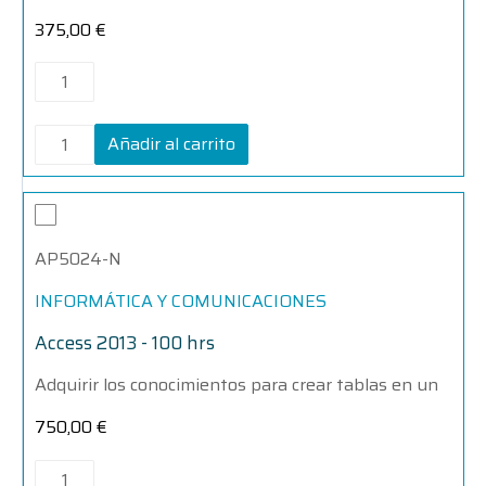
375,00
€
Añadir al carrito
Access
Access
2013
2013
-
-
AP5024-N
100
100
hrs
hrs
cantidad
cantidad
INFORMÁTICA Y COMUNICACIONES
Access 2013 - 100 hrs
Adquirir los conocimientos para crear tablas en un
750,00
€