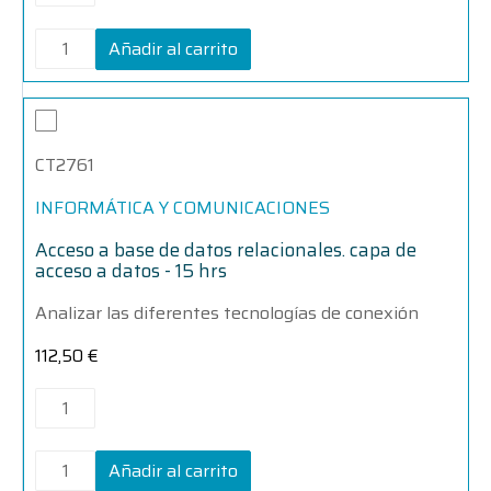
Añadir al carrito
Acceso
Acceso
a
a
base
base
CT2761
de
de
datos
datos
relacionales.
relacionales.
INFORMÁTICA Y COMUNICACIONES
capa
capa
de
de
Acceso a base de datos relacionales. capa de
acceso
acceso
acceso a datos - 15 hrs
a
a
datos
datos
Analizar las diferentes tecnologías de conexión
-
-
15
15
112,50
€
hrs
hrs
cantidad
cantidad
Añadir al carrito