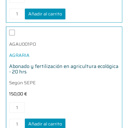
Añadir al carrito
Abonado
Abonado
y
y
fertilización
fertilización
AGAU001PO
en
en
agricultura
agricultura
ecológica
ecológica
AGRARIA
-
-
20
20
Abonado y fertilización en agricultura ecológica
hrs
hrs
- 20 hrs
cantidad
cantidad
Según SEPE
150,00
€
Añadir al carrito