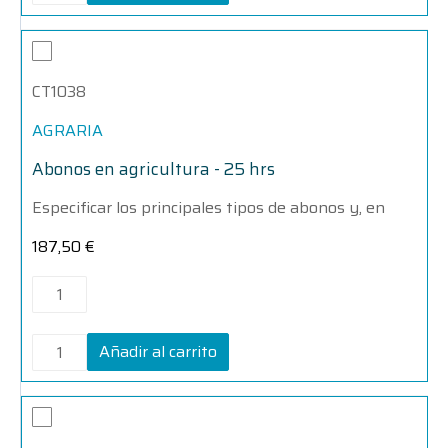
Abonos
Abonos
en
en
agricultura
agricultura
CT1038
-
-
25
25
hrs
hrs
AGRARIA
cantidad
cantidad
Abonos en agricultura - 25 hrs
Especificar los principales tipos de abonos y, en
187,50
€
Añadir al carrito
Acabado
Acabado
de
de
distintas
distintas