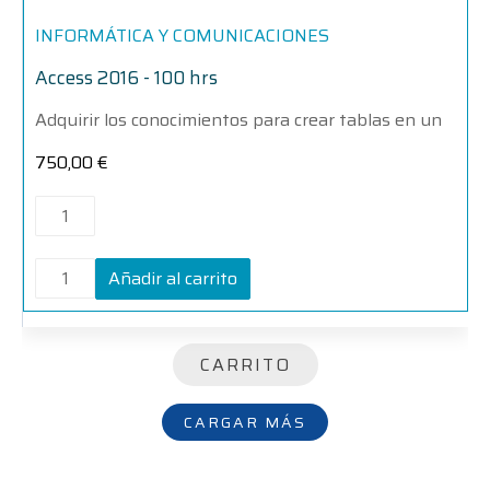
hrs
hrs
cantidad
cantidad
INFORMÁTICA Y COMUNICACIONES
Access 2016 - 100 hrs
Adquirir los conocimientos para crear tablas en un
750,00
€
Añadir al carrito
CARRITO
CARGAR MÁS