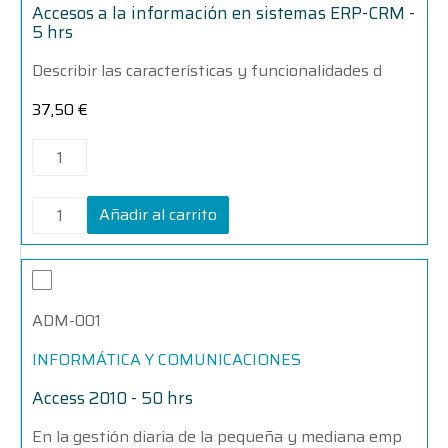
CRM
CRM
Accesos a la información en sistemas ERP-CRM -
-
-
5 hrs
5
5
hrs
hrs
Describir las características y funcionalidades d
cantidad
cantidad
37,50
€
Añadir al carrito
Access
Access
2010
2010
-
-
ADM-001
50
50
hrs
hrs
cantidad
cantidad
INFORMÁTICA Y COMUNICACIONES
Access 2010 - 50 hrs
En la gestión diaria de la pequeña y mediana emp