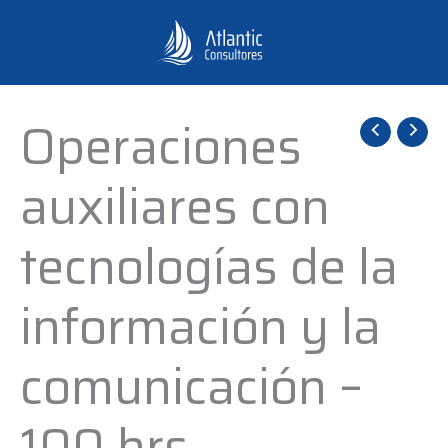
Ir
al
contenido
Operaciones
Operaciones
auxiliares
auxiliares con
con
tecnologías
tecnologías de la
de
la
información y la
información
y
comunicación –
la
comunicación
100 hrs
-