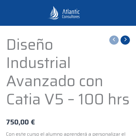
Ir
al
contenido
Diseño
Diseño
Industrial
Industrial
Avanzado
con
Avanzado con
Catia
V5
Catia V5 – 100 hrs
-
100
hrs
cantidad
750,00
€
Con este curso el alumno aprenderá a personalizar el