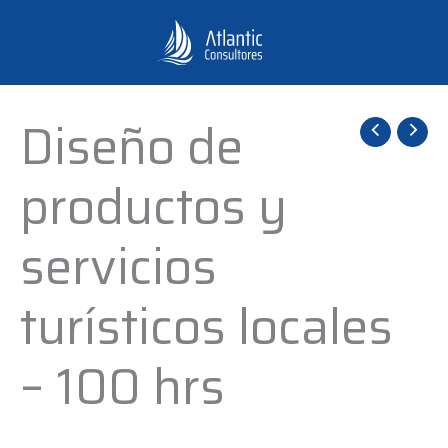
Ir
al
contenido
Diseño de
Diseño
de
productos y
productos
y
servicios
servicios
turísticos
turísticos locales
locales
-
– 100 hrs
100
hrs
cantidad