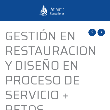
Ir
al
contenido
GESTIÓN EN
GESTIÓN
EN
RESTAURACION
RESTAURACION
Y
Y DISEÑO EN
DISEÑO
EN
PROCESO DE
PROCESO
DE
SERVICIO +
SERVICIO
+
RETOS
RETOS