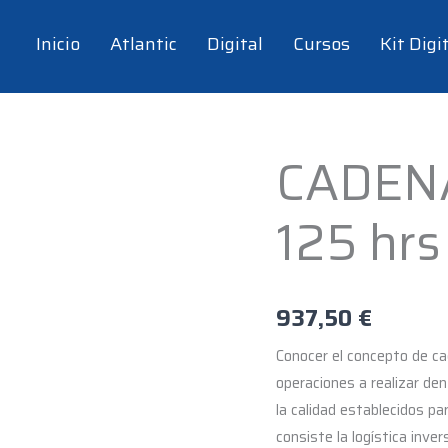
Inicio
Atlantic
Digital
Cursos
Kit Digi
CADENA
CADENA
LOGÍSTICA
125 hrs
-
125
hrs
cantidad
937,50
€
Conocer el concepto de ca
operaciones a realizar den
la calidad establecidos pa
consiste la logística inve