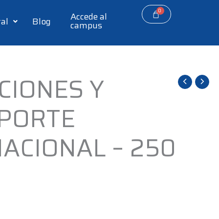
Accede al
tal
Blog
campus
CIONES Y
PORTE
ACIONAL – 250