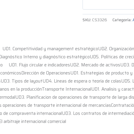
SKU:
CS3326
Categoría:
UD1. Competitividad y management estratégicoUD2. Organización y 
Diagnóstico Interno y diagnóstico estratégicoUD5. Políticas de cre
o UD1. Flujo circular e indicadoresUD2. Mercado de activosUD3. 
onómicosDirección de OperacionesUD1. Estrategias de producto y d
asUD3. Tipos de layoutUD4. Líneas de espera o teoría de colasUD5. 
nos en la producciónTransporte InternacionalUD1. Analisis y caracte
termodalUD3. Planificacion de operaciones de transporte de larga di
as operaciones de transporte internacional de mercancíasContrataci
to de compraventa internacionalUD3. Los contratos de intermediaci
l arbitraje internacional comercial