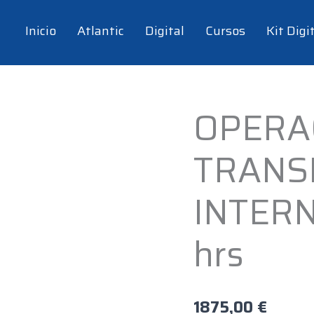
Inicio
Atlantic
Digital
Cursos
Kit Digi
OPERA
OPERACIONES
Y
TRANS
TRANSPORTE
INTERNACIONAL
-
INTERN
250
hrs
hrs
cantidad
1875,00
€