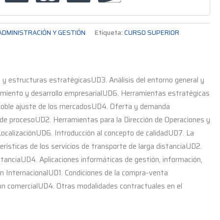
ADMINISTRACIÓN Y GESTIÓN
Etiqueta:
CURSO SUPERIOR
estructuras estratégicasUD3. Análisis del entorno general y
cimiento y desarrollo empresarialUD6. Herramientas estratégicas
Doble ajuste de los mercadosUD4. Oferta y demanda
e procesoUD2. Herramientas para la Dirección de Operaciones y
LocalizaciónUD6. Introducción al concepto de calidadUD7. La
rísticas de los servicios de transporte de larga distanciaUD2.
stanciaUD4. Aplicaciones informáticas de gestión, información,
ón InternacionalUD1. Condiciones de la compra-venta
ón comercialUD4. Otras modalidades contractuales en el