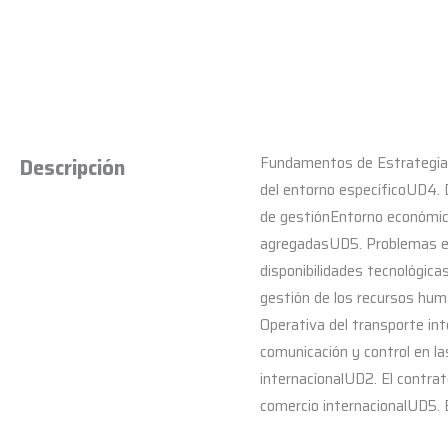
Fundamentos de Estrategia 
Descripción
del entorno específicoUD4. 
de gestiónEntorno económic
agregadasUD5. Problemas ec
disponibilidades tecnológic
gestión de los recursos huma
Operativa del transporte in
comunicación y control en l
internacionalUD2. El contra
comercio internacionalUD5. E