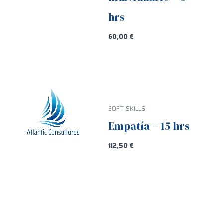
hrs
60,00
€
SOFT SKILLS
Empatía – 15 hrs
112,50
€