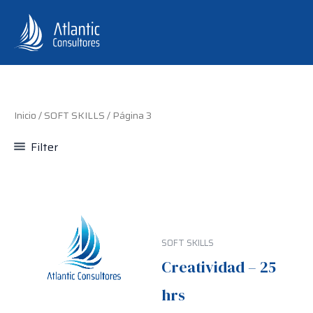
Ir
al
contenido
Inicio
/
SOFT SKILLS
/ Página 3
Filter
SOFT SKILLS
Creatividad – 25
hrs