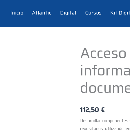
Inicio
Atlantic
Digital
Cursos
Kit Digi
Acceso 
Acceso
a
informa
la
información
de
docume
documentos
XML
-
112,50
€
15
hrs
Desarrollar componentes 
cantidad
repositorios, utilizando 