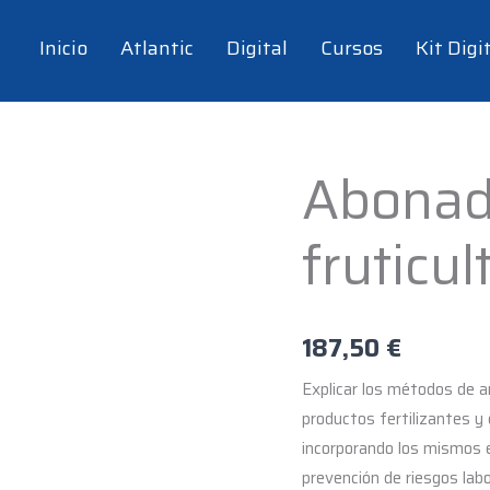
Inicio
Atlantic
Digital
Cursos
Kit Digi
Abonado
Abonado
del
fruticul
suelo
en
fruticultura
-
187,50
€
25
hrs
Explicar los métodos de aná
cantidad
productos fertilizantes y
incorporando los mismos e
prevención de riesgos lab