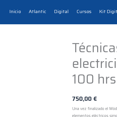
Inicio
Atlantic
Digital
Cursos
Kit Digi
Técnica
Técnicas
básicas
electri
de
electricidad
de
100 hrs
vehículos
-
100
750,00
€
hrs
cantidad
Una vez finalizado el Mó
elementos eléctricos simp