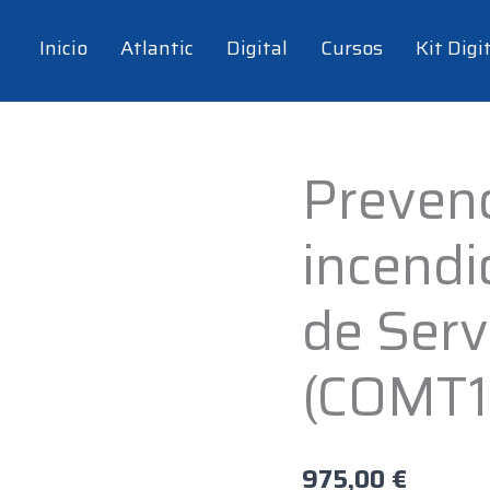
Inicio
Atlantic
Digital
Cursos
Kit Digi
Preven
Prevención
de
incendi
incendios
en
estaciones
de Serv
de
Servicios
(COMT1
(COMT108PO)
-
130
975,00
€
hrs