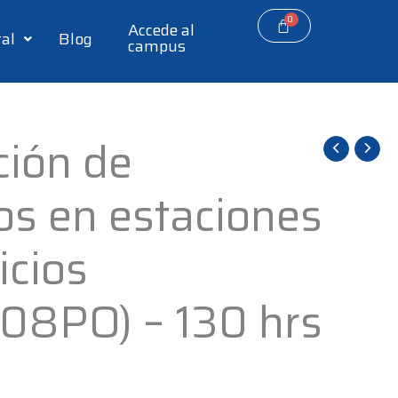
Accede al
tal
Blog
campus
ción de
os en estaciones
icios
08PO) – 130 hrs