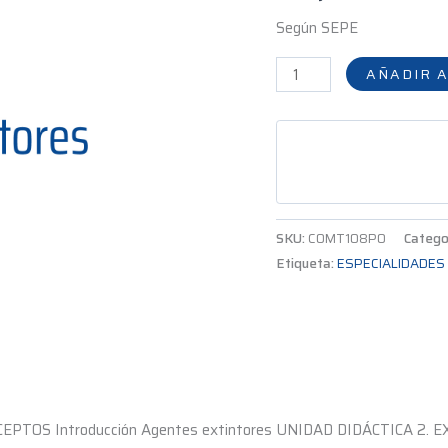
cantidad
Según SEPE
AÑADIR A
SKU:
COMT108PO
Catego
Etiqueta:
ESPECIALIDADES
EPTOS Introducción Agentes extintores UNIDAD DIDÁCTICA 2. EX