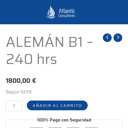
Ir
al
contenido
ALEMÁN B1 –
ALEMÁN
B1
240 hrs
-
240
hrs
cantidad
1800,00
€
Según SEPE
AÑADIR AL CARRITO
100% Pago con Seguridad