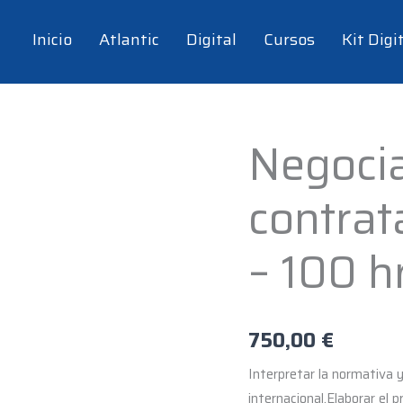
Inicio
Atlantic
Digital
Cursos
Kit Digi
Negocia
Negociación
y
contrat
contratación
internacional
-
– 100 h
100
hrs
cantidad
750,00
€
Interpretar la normativa 
internacional.Elaborar el