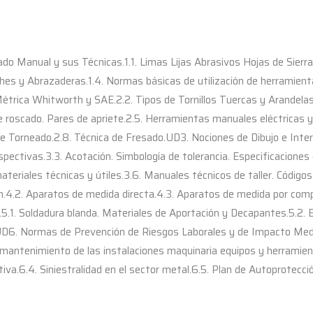
o Manual y sus Técnicas.1.1. Limas Lijas Abrasivos Hojas de Sierra
hes y Abrazaderas.1.4. Normas básicas de utilización de herramien
trica Whitworth y SAE.2.2. Tipos de Tornillos Tuercas y Arandelas.2
e roscado. Pares de apriete.2.5. Herramientas manuales eléctricas 
 Torneado.2.8. Técnica de Fresado.UD3. Nociones de Dibujo e Interpr
spectivas.3.3. Acotación. Simbología de tolerancia. Especificaciones
ateriales técnicas y útiles.3.6. Manuales técnicos de taller. Código
n.4.2. Aparatos de medida directa.4.3. Aparatos de medida por com
.5.1. Soldadura blanda. Materiales de Aportación y Decapantes.5.2. E
UD6. Normas de Prevención de Riesgos Laborales y de Impacto Medio
antenimiento de las instalaciones maquinaria equipos y herramienta
iva.6.4. Siniestralidad en el sector metal.6.5. Plan de Autoprotecc