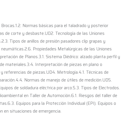
 Brocas.1.2. Normas básicas para el taladrado y posterior
tas de corte y desbaste.UD2. Tecnología de las Uniones
.3. Tipos de anillos de presión pasadores clip grapas y
y neumáticas.2.6. Propiedades Metalúrgicas de las Uniones
etación de Planos.3.1. Sistema Diédrico: alzado planta perfil y
 de materiales.3.4. Interpretación de piezas en plano o
s y referencias de piezas.UD4. Metrología.4.1. Técnicas de
paración.4.4. Normas de manejo de útiles de medición.UD5.
quipos de soldadura eléctrica por arco.5.3. Tipos de Electrodos.
ambiental en Taller de Automoción.6.1. Riesgos del taller de
s.6.3. Equipos para la Protección Individual (EPI). Equipos o
ión en situaciones de emergencia.