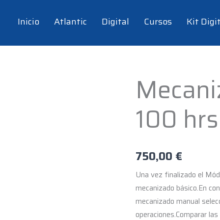
Inicio
Atlantic
Digital
Cursos
Kit Digi
Mecani
Mecanizado
básico
100 hrs
-
100
hrs
cantidad
750,00
€
Una vez finalizado el Mód
mecanizado básico.En conc
mecanizado manual selecci
operaciones.Comparar las t