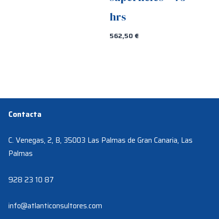
hrs
562,50
€
Contacta
C. Venegas, 2, B, 35003 Las Palmas de Gran Canaria, Las
Palmas
928 23 10 87
info@atlanticonsultores.com