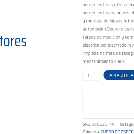
herramientas y útiles nec
herramientas manuales el
y montaje de piezas.Inter
automoción.Operar diestra
tareas de medición y comp
eléctrica por electrodo re
limpieza normas de recogi
mantenimiento diario.
AÑADIR A
SKU:
AF0620_1-N
Catego
Etiqueta:
CURSO DE ESPEC