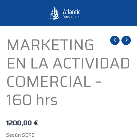
Ir
al
contenido
MARKETING
MARKETING
EN
EN LA ACTIVIDAD
LA
ACTIVIDAD
COMERCIAL –
COMERCIAL
-
160 hrs
160
hrs
cantidad
1200,00
€
Según SEPE