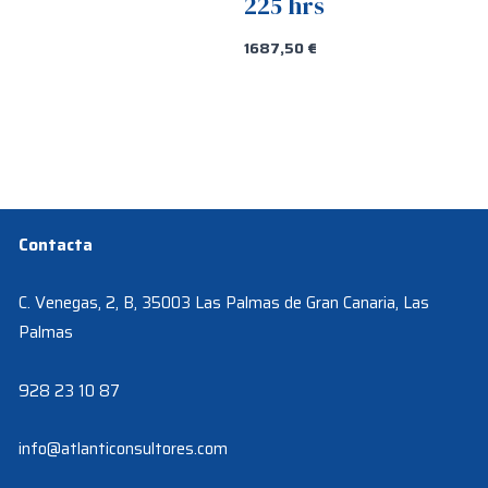
225 hrs
1687,50
€
Contacta
C. Venegas, 2, B, 35003 Las Palmas de Gran Canaria, Las
Palmas
928 23 10 87
info@atlanticonsultores.com