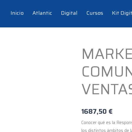
Inicio
Atlantic
Digital
Cursos
Kit Digi
MARKE
MARKETING,
COMUNICACIÓN
COMUN
Y
VENTAS
-
VENTAS
225
hrs
cantidad
1687,50
€
Conocer qué es la Respons
los distintos ámbitos de 