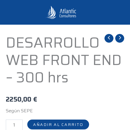
Ir
al
contenido
DESARROLLO
DESARROLLO
WEB
WEB FRONT END
FRONT
END
– 300 hrs
-
300
hrs
cantidad
2250,00
€
Según SEPE
AÑADIR AL CARRITO