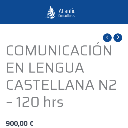
Ir
al
contenido
COMUNICACIÓN
COMUNICACIÓN
EN
LENGUA
EN LENGUA
CASTELLANA
N2
CASTELLANA N2
-
120
– 120 hrs
hrs
cantidad
900,00
€