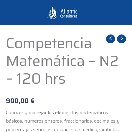
Ir
al
contenido
Competencia
Competencia
Matemática
Matemática – N2
-
N2
– 120 hrs
-
120
hrs
cantidad
900,00
€
Conocer y manejar los elementos matemáticos
básicos, números enteros, fraccionarios, decimales y
porcentajes sencillos; unidades de medida, símbolos,