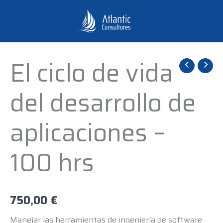
Ir
al
contenido
El ciclo de vida
El
ciclo
del desarrollo de
de
vida
aplicaciones –
del
desarrollo
100 hrs
de
aplicaciones
-
100
750,00
€
hrs
Manejar las herramientas de ingeniería de software