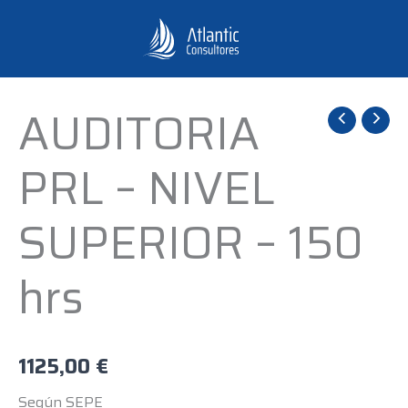
Ir
al
contenido
AUDITORIA
AUDITORIA
PRL
PRL – NIVEL
-
NIVEL
SUPERIOR – 150
SUPERIOR
-
hrs
150
hrs
cantidad
1125,00
€
Según SEPE