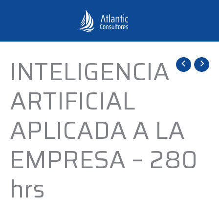
Ir
al
contenido
INTELIGENCIA
INTELIGENCIA
ARTIFICIAL
ARTIFICIAL
APLICADA
A
APLICADA A LA
LA
EMPRESA
EMPRESA – 280
-
280
hrs
hrs
cantidad