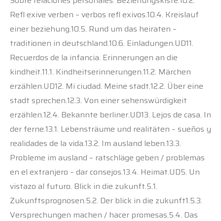
Sobre relaciones personales. Beziehungskiste.10.2.
Refl exive verben – verbos refl exivos.10.4. Kreislauf
einer beziehung.10.5. Rund um das heiraten –
traditionen in deutschland.10.6. Einladungen.UD11.
Recuerdos de la infancia. Erinnerungen an die
kindheit.11.1. Kindheitserinnerungen.11.2. Märchen
erzählen.UD12. Mi ciudad. Meine stadt.12.2. Über eine
stadt sprechen.12.3. Von einer sehenswürdigkeit
erzählen.12.4. Bekannte berliner.UD13. Lejos de casa. In
der ferne.13.1. Lebensträume und realitäten – sueños y
realidades de la vida.13.2. Im ausland leben.13.3.
Probleme im ausland – ratschläge geben / problemas
en el extranjero – dar consejos.13.4. Heimat.UD5. Un
vistazo al futuro. Blick in die zukunft.5.1.
Zukunftsprognosen.5.2. Der blick in die zukunft1.5.3.
Versprechungen machen / hacer promesas.5.4. Das