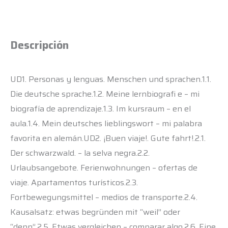
Descripción
UD1. Personas y lenguas. Menschen und sprachen.1.1.
Die deutsche sprache.1.2. Meine lernbiografi e – mi
biografía de aprendizaje.1.3. Im kursraum – en el
aula.1.4. Mein deutsches lieblingswort – mi palabra
favorita en alemán.UD2. ¡Buen viaje!. Gute fahrt!.2.1.
Der schwarzwald. – la selva negra.2.2.
Urlaubsangebote. Ferienwohnungen – ofertas de
viaje. Apartamentos turísticos.2.3.
Fortbewegungsmittel – medios de transporte.2.4.
Kausalsatz: etwas begründen mit “weil” oder
“denn”.2.5. Etwas vergleichen – comparar algo.2.6. Eine