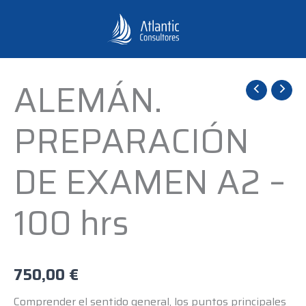
Ir
al
contenido
ALEMÁN.
ALEMÁN.
PREPARACIÓN
PREPARACIÓN
DE
EXAMEN
DE EXAMEN A2 –
A2
-
100 hrs
100
hrs
cantidad
750,00
€
Comprender el sentido general, los puntos principales