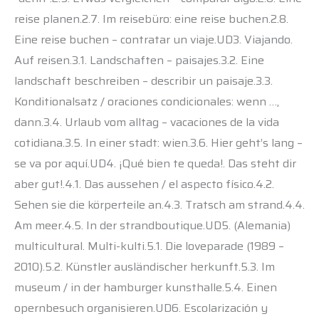
reise planen.2.7. Im reisebüro: eine reise buchen.2.8.
Eine reise buchen – contratar un viaje.UD3. Viajando.
Auf reisen.3.1. Landschaften – paisajes.3.2. Eine
landschaft beschreiben – describir un paisaje.3.3.
Konditionalsatz / oraciones condicionales: wenn …,
dann.3.4. Urlaub vom alltag – vacaciones de la vida
cotidiana.3.5. In einer stadt: wien.3.6. Hier geht’s lang –
se va por aquí.UD4. ¡Qué bien te queda!. Das steht dir
aber gut!.4.1. Das aussehen / el aspecto físico.4.2.
Sehen sie die körperteile an.4.3. Tratsch am strand.4.4.
Am meer.4.5. In der strandboutique.UD5. (Alemania)
multicultural. Multi-kulti.5.1. Die loveparade (1989 –
2010).5.2. Künstler ausländischer herkunft.5.3. Im
museum / in der hamburger kunsthalle.5.4. Einen
opernbesuch organisieren.UD6. Escolarización y