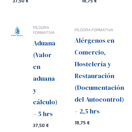
37,50
€
18,75
€
PÍLDORA
PÍLDORA FORMATIVA
FORMATIVA
Alérgenos en
Aduana
Comercio,
(Valor
Hostelería y
en
Restauración
aduana
(Documentación
y
del Autocontrol)
cálculo)
– 2,5 hrs
– 5 hrs
18,75
€
37,50
€