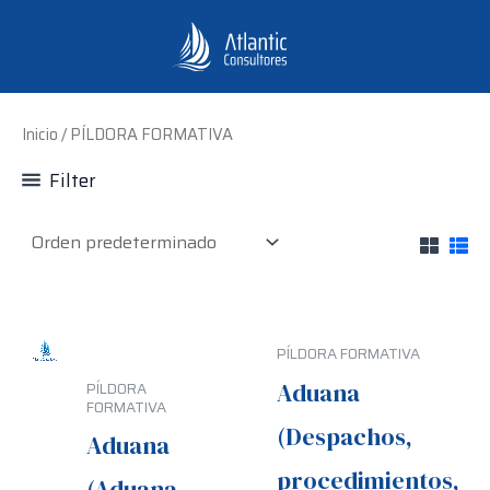
Ir
al
contenido
Inicio
/ PÍLDORA FORMATIVA
Filter
PÍLDORA FORMATIVA
Aduana
PÍLDORA
FORMATIVA
(Despachos,
Aduana
procedimientos,
(Aduana,