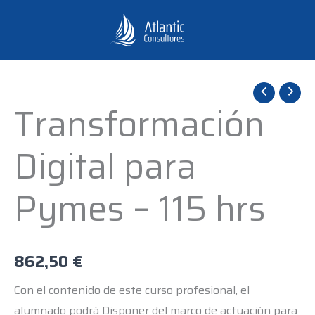
Ir
al
contenido
Transformación
Transformación
Digital
para
Digital para
Pymes
-
Pymes – 115 hrs
115
hrs
cantidad
862,50
€
Con el contenido de este curso profesional, el
alumnado podrá Disponer del marco de actuación para