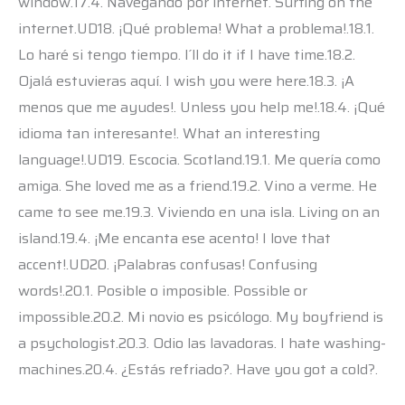
window.17.4. Navegando por internet. Surfing on the
internet.UD18. ¡Qué problema! What a problema!.18.1.
Lo haré si tengo tiempo. I´ll do it if I have time.18.2.
Ojalá estuvieras aquí. I wish you were here.18.3. ¡A
menos que me ayudes!. Unless you help me!.18.4. ¡Qué
idioma tan interesante!. What an interesting
language!.UD19. Escocia. Scotland.19.1. Me quería como
amiga. She loved me as a friend.19.2. Vino a verme. He
came to see me.19.3. Viviendo en una isla. Living on an
island.19.4. ¡Me encanta ese acento! I love that
accent!.UD20. ¡Palabras confusas! Confusing
words!.20.1. Posible o imposible. Possible or
impossible.20.2. Mi novio es psicólogo. My boyfriend is
a psychologist.20.3. Odio las lavadoras. I hate washing-
machines.20.4. ¿Estás refriado?. Have you got a cold?.