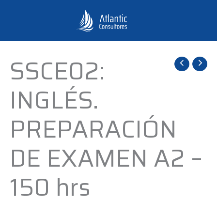
Ir
al
contenido
SSCE02:
SSCE02:
INGLÉS.
INGLÉS.
PREPARACIÓN
DE
PREPARACIÓN
EXAMEN
A2
DE EXAMEN A2 –
-
150
150 hrs
hrs
cantidad