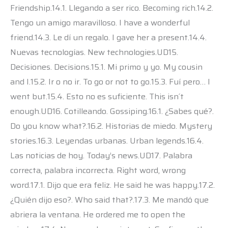
Friendship.14.1. Llegando a ser rico. Becoming rich.14.2.
Tengo un amigo maravilloso. I have a wonderful
friend.14.3. Le dí un regalo. I gave her a present.14.4.
Nuevas tecnologías. New technologies.UD15.
Decisiones. Decisions.15.1. Mi primo y yo. My cousin
and I.15.2. Ir o no ir. To go or not to go.15.3. Fuí pero… I
went but.15.4. Esto no es suficiente. This isn´t
enough.UD16. Cotilleando. Gossiping.16.1. ¿Sabes qué?.
Do you know what?.16.2. Historias de miedo. Mystery
stories.16.3. Leyendas urbanas. Urban legends.16.4.
Las noticias de hoy. Today’s news.UD17. Palabra
correcta, palabra incorrecta. Right word, wrong
word.17.1. Dijo que era feliz. He said he was happy.17.2.
¿Quién dijo eso?. Who said that?.17.3. Me mandó que
abriera la ventana. He ordered me to open the