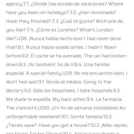
agency.7.1. ¿Dónde has estado de vacaciones? Where
have you been on holidays?.7.2. ¿Han terminado?
Have they finished?.7.3. ¿Cuál te gusta? Wich one do
you like?.7.4. ¿Cómo es Londres? What’s London
like?.UD8. ¡Nunca había hecho eso! I had never done
that!.8.1. Nunca había volado antes. I hadn’t flown
before.8.2. El coche se ha averiado. The car had broken
down.8.3. ¡Yo también!. So do I!.8.4. Una familia
especial. A special family.UD9. No me encuentro bien. I
don’t feel well.9.1. Yendo al médico. Going to the
doctor’s.9.2. Odio los hospitales. I hate hospitals.9.3.
Me duele la espalda. My back aches.9.4. La farmacia.
The chemist’s.UD10. ¡Un fin de semana inolvidable! An
unforgettable weekend!.10.1. Gente famosa.10.2.
¿Tienes casa?. Have you got a house?.10.3. ¡Más rápido,
por favor!. Faster, Please!.10.4. Algún lugar donde ir.