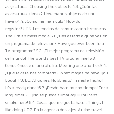
asignaturas. Choosing the subjects.4.3. ¿Cuántas
asignaturas tienes? How many subjects do you
have?.4.4. ¿Cómo me matriculo? How do I
register?.UD5. Los medios de comunicación británicos.
The British mass media.5.1. ¿Has estado alguna vez en
un programa de televisión? Have you ever been to a
TV programme?.5.2. ¡El mejor programa de televisión
del mundo! The world’s best TV programme!.5.3.
Conociéndose el uno al otro. Meeting one another.5.4.
¿Qué revista has comprado? What magazine have you
bought?.UD6. Aficiones. Hobbies.6.1. ¡Ya está hecho!
It’s already done!.6.2. ¡Desde hace mucho tiempo! For a
long time!.6.3. ¡No se puede fumar aquí! You can’t
smoke here!.6.4. Cosas que me gusta hacer. Things I
like doing.UD7. En la agencia de viajes. At the travel