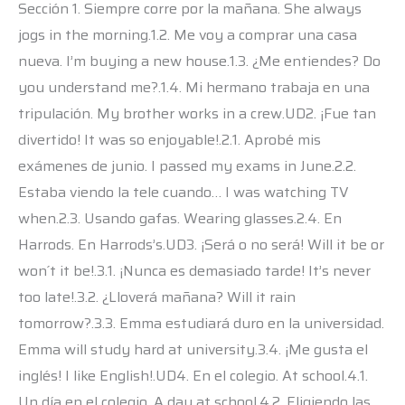
Sección 1. Siempre corre por la mañana. She always
jogs in the morning.1.2. Me voy a comprar una casa
nueva. I’m buying a new house.1.3. ¿Me entiendes? Do
you understand me?.1.4. Mi hermano trabaja en una
tripulación. My brother works in a crew.UD2. ¡Fue tan
divertido! It was so enjoyable!.2.1. Aprobé mis
exámenes de junio. I passed my exams in June.2.2.
Estaba viendo la tele cuando… I was watching TV
when.2.3. Usando gafas. Wearing glasses.2.4. En
Harrods. En Harrods’s.UD3. ¡Será o no será! Will it be or
won´t it be!.3.1. ¡Nunca es demasiado tarde! It’s never
too late!.3.2. ¿Lloverá mañana? Will it rain
tomorrow?.3.3. Emma estudiará duro en la universidad.
Emma will study hard at university.3.4. ¡Me gusta el
inglés! I like English!.UD4. En el colegio. At school.4.1.
Un día en el colegio. A day at school.4.2. Eligiendo las