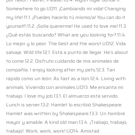
Somewhere to go.UD11. ¡Cambiando mi vida! Changing
my life!.11.1. ¡Puedes hacerlo tú mismo/a! You can do it
yourself!.11.2. ¡Solía quererme! He used to love me!.11.3.
¿Qué estás buscando? What are you looking for?.11.4.
Lo mejor y lo peor. The best and the worst.UD12. Vida
salvaje. Wild life.12.1. Está a punto de llegar. He´s about
to come.12.2. Disfruto cuidando de mis animales de
compañía. I enjoy looking after my pets.12.3. Tan
rápido como un león. As fast as a lion.12.4. Living with
animals. Viviendo con animales.UD13. Me encanta mi
trabajo. I love my job.13.1. El almuerzo está servido.
Lunch is server.13.2. Hamlet lo escribió Shakespeare.
Hamlet was written by Shakespeare.13.3. Un hombre
mayor y amable. A kind old man.13.4. ¡Trabajo, trabajo,
trabajo!. Work, work, work!.UD14. Amistad.