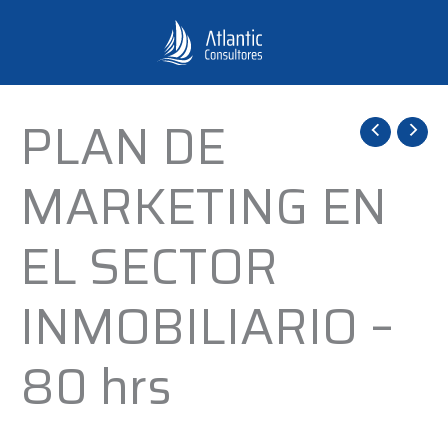
Ir
al
contenido
PLAN DE
PLAN
DE
MARKETING EN
MARKETING
EN
EL SECTOR
EL
SECTOR
INMOBILIARIO –
INMOBILIARIO
-
80 hrs
80
hrs
cantidad