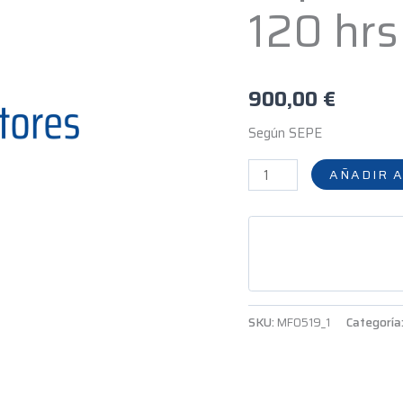
120 hrs
explotaciones
agrícolas
-
120
900,00
€
hrs
Según SEPE
cantidad
AÑADIR A
SKU:
MF0519_1
Categoría