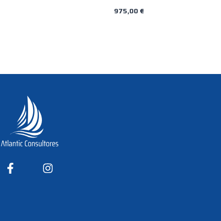
975,00
€