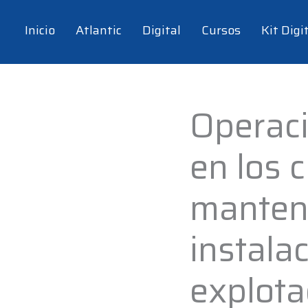
Inicio
Atlantic
Digital
Cursos
Kit Digi
Operaci
Operaciones
culturales
en los c
en
los
cultivos
manten
y
de
instala
mantenimiento
de
explota
instalaciones
en