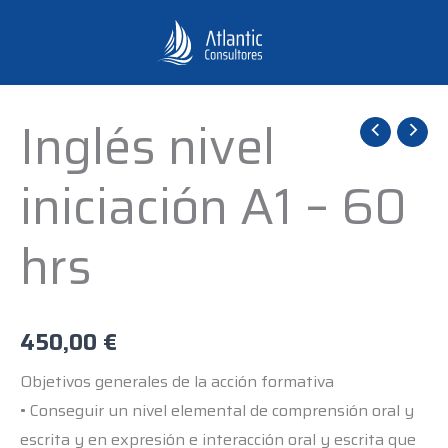
Ir
al
contenido
Inglés nivel
Inglés
nivel
iniciación A1 – 60
iniciación
A1
hrs
-
60
hrs
cantidad
450,00
€
Objetivos generales de la acción formativa
• Conseguir un nivel elemental de comprensión oral y
escrita y en expresión e interacción oral y escrita que