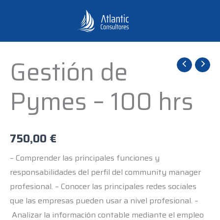
Ir
al
contenido
Gestión de
Gestión
de
Pymes – 100 hrs
Pymes
-
100
hrs
750,00
€
cantidad
– Comprender las principales funciones y
responsabilidades del perfil del community manager
profesional. – Conocer las principales redes sociales
que las empresas pueden usar a nivel profesional. –
Analizar la información contable mediante el empleo