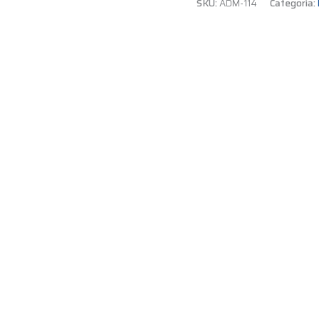
SKU:
ADM-114
Categoría: