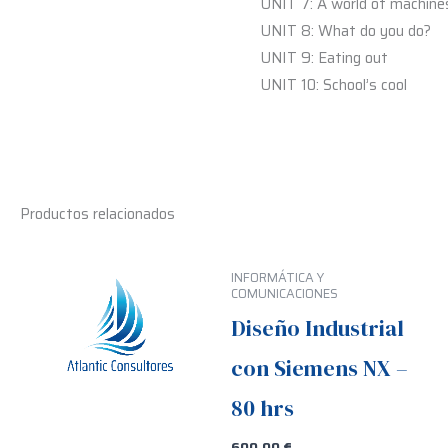
UNIT 7: A world of machine
UNIT 8: What do you do?
UNIT 9: Eating out
UNIT 10: School’s cool
Productos relacionados
INFORMÁTICA Y
COMUNICACIONES
Diseño Industrial
con Siemens NX –
80 hrs
600,00
€