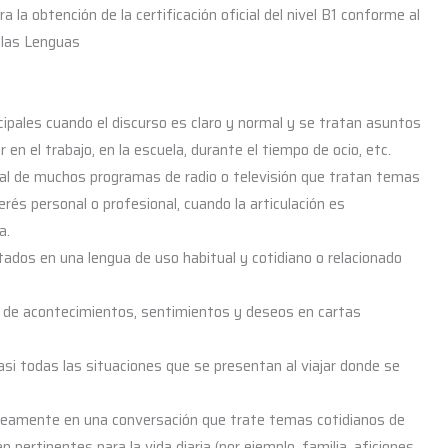
a la obtención de la certificación oficial del nivel B1 conforme al
las Lenguas
cipales cuando el discurso es claro y normal y se tratan asuntos
 en el trabajo, en la escuela, durante el tiempo de ocio, etc.
pal de muchos programas de radio o televisión que tratan temas
rés personal o profesional, cuando la articulación es
a.
dos en una lengua de uso habitual y cotidiano o relacionado
n de acontecimientos, sentimientos y deseos en cartas
si todas las situaciones que se presentan al viajar donde se
neamente en una conversación que trate temas cotidianos de
 pertinentes para la vida diaria (por ejemplo, familia, aficiones,