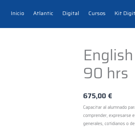
Inicio
Atlantic
Digital
Cursos
Kit Digi
English
English
Course
90 hrs
B1.2
-
90
hrs
675,00
€
cantidad
Capacitar al alumnado para
comprender, expresarse e
generales, cotidianos o de