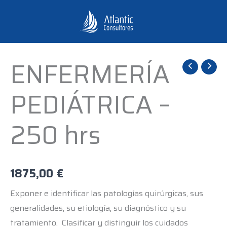
Ir
al
contenido
ENFERMERÍA
ENFERMERÍA
PEDIÁTRICA
PEDIÁTRICA –
-
250
250 hrs
hrs
cantidad
1875,00
€
Exponer e identificar las patologías quirúrgicas, sus
generalidades, su etiología, su diagnóstico y su
tratamiento. Clasificar y distinguir los cuidados