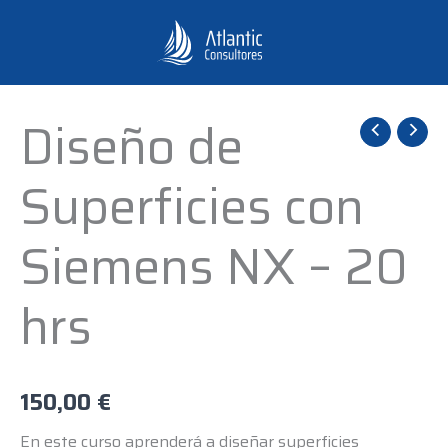
Ir
al
contenido
Diseño de
Diseño
de
Superficies con
Superficies
con
Siemens NX – 20
Siemens
NX
hrs
-
20
hrs
cantidad
150,00
€
En este curso aprenderá a diseñar superficies