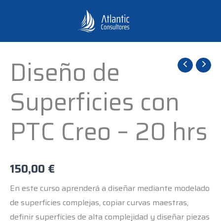
Ir
al
contenido
Diseño de
Diseño
de
Superficies con
Superficies
con
PTC Creo – 20 hrs
PTC
Creo
-
20
150,00
€
hrs
En este curso aprenderá a diseñar mediante modelado
cantidad
de superficies complejas, copiar curvas maestras,
definir superficies de alta complejidad y diseñar piezas