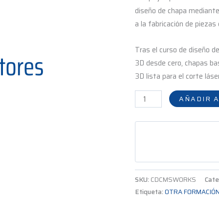
diseño de chapa mediante
a la fabricación de piezas
Tras el curso de diseño d
3D desde cero, chapas bas
3D lista para el corte láse
AÑADIR A
SKU:
CDCMSWORKS
Cate
Etiqueta:
OTRA FORMACIÓ