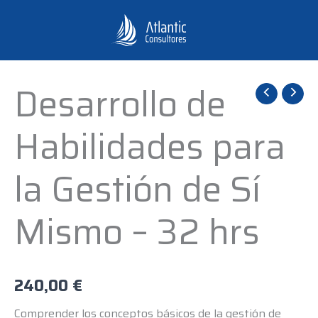
Ir
al
contenido
Desarrollo de
Desarrollo
de
Habilidades para
Habilidades
para
la Gestión de Sí
la
Gestión
Mismo – 32 hrs
de
Sí
Mismo
-
240,00
€
32
Comprender los conceptos básicos de la gestión de