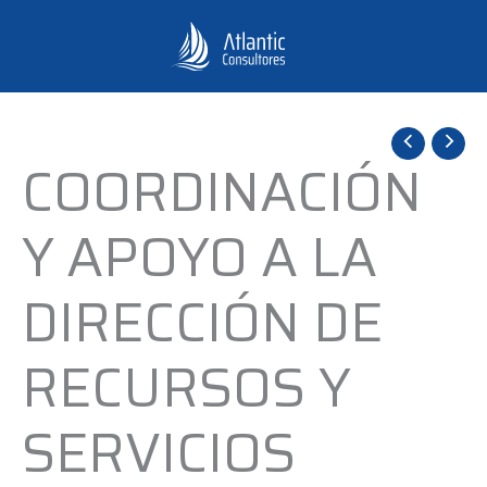
Ir
al
contenido
COORDINACIÓN
COORDINACIÓN
Y
APOYO
Y APOYO A LA
A
LA
DIRECCIÓN DE
DIRECCIÓN
DE
RECURSOS Y
RECURSOS
Y
SERVICIOS
SERVICIOS
DIRIGIDOS