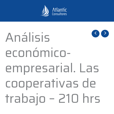
Ir
al
contenido
Análisis
Análisis
económico-
económico-
empresarial.
Las
empresarial. Las
cooperativas
de
cooperativas de
trabajo
-
trabajo – 210 hrs
210
hrs
cantidad